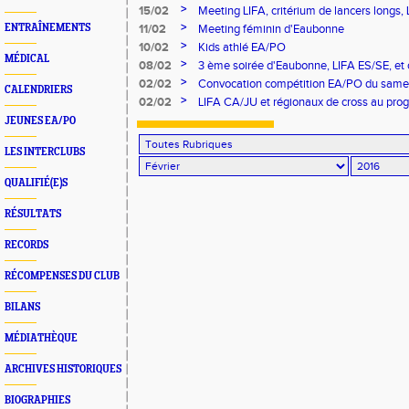
>
15/02
Meeting LIFA, critérium de lancers longs,
>
ENTRAÎNEMENTS
11/02
Meeting féminin d'Eaubonne
>
10/02
Kids athlé EA/PO
MÉDICAL
>
08/02
3 ème soirée d'Eaubonne, LIFA ES/SE, et c
>
02/02
Convocation compétition EA/PO du samed
CALENDRIERS
>
02/02
LIFA CA/JU et régionaux de cross au p
JEUNES EA/PO
LES INTERCLUBS
QUALIFIÉ(E)S
RÉSULTATS
RECORDS
RÉCOMPENSES DU CLUB
BILANS
MÉDIATHÈQUE
ARCHIVES HISTORIQUES
BIOGRAPHIES