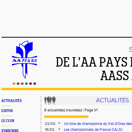
DE L'AA PAYS
AASS
ACTUALITÉS
ACTUALITÉS
8 actualité(s) trouvée(s) | Page 1/1
EDITOS
LE CLUB
>
22/02
Un titre de championne du Val d'Oise de
benjamines et une vice-championne de F
>
16/02
Les championnats de France CA/JU
S'INSCRIRE