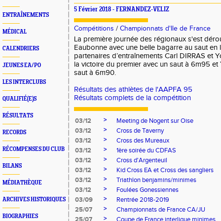
5 Février 2018 - FERNANDEZ-VELIZ
ENTRAÎNEMENTS
Compétitions
/
Championnats d'Ile de France
MÉDICAL
La première journée des régionaux s'est déro
Eaubonne avec une belle bagarre au saut en 
CALENDRIERS
partenaires d’entraînements Carl DIRRAS 
la victoire du premier avec un saut à 6m95 e
JEUNES EA/PO
saut à 6m90.
LES INTERCLUBS
Résultats des athlètes de l'AAPFA 95
Résultats complets de la compétition
QUALIFIÉ(E)S
RÉSULTATS
>
03/12
Meeting de Nogent sur Oise
>
03/12
Cross de Taverny
RECORDS
>
03/12
Cross des Mureaux
>
RÉCOMPENSES DU CLUB
03/12
1ère soirée du CDFAS
>
03/12
Cross d'Argenteuil
BILANS
>
03/12
Kid Cross EA et Cross des sangliers
>
03/12
Triathlon benjamins/minimes
MÉDIATHÈQUE
>
03/12
Foulées Gonessiennes
>
03/09
Rentrée 2018-2019
ARCHIVES HISTORIQUES
>
25/07
Championnats de France CA/JU
BIOGRAPHIES
>
25/07
Coupe de France interligue minimes