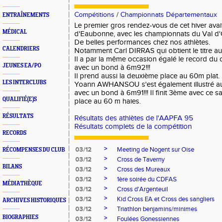
Compétitions
/
Championnats Départementaux
ENTRAÎNEMENTS
Le premier gros rendez-vous de cet hiver ava
MÉDICAL
d'Eaubonne, avec les championnats du Val d'
De belles performances chez nos athlètes.
CALENDRIERS
Notamment Carl DIRRAS qui obtient le titre a
Il a par la même occasion égalé le record du c
JEUNES EA/PO
avec un bond à 6m92!!!
Il prend aussi la deuxième place au 60m plat.
LES INTERCLUBS
Yoann AWHANSOU s'est également illustré au 
avec un bond à 6m91!!! Il finit 3ème avec ce sa
QUALIFIÉ(E)S
place au 60 m haies.
RÉSULTATS
Résultats des athlètes de l'AAPFA 95
Résultats complets de la compétition
RECORDS
>
03/12
Meeting de Nogent sur Oise
RÉCOMPENSES DU CLUB
>
03/12
Cross de Taverny
BILANS
>
03/12
Cross des Mureaux
>
03/12
1ère soirée du CDFAS
MÉDIATHÈQUE
>
03/12
Cross d'Argenteuil
>
03/12
Kid Cross EA et Cross des sangliers
ARCHIVES HISTORIQUES
>
03/12
Triathlon benjamins/minimes
BIOGRAPHIES
>
03/12
Foulées Gonessiennes