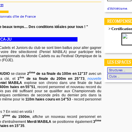
ZI
d'Athlétisme.
onnats d'Ile de France
RECOMPENSES
e beaux temps… Des conditions idéales pour tous ! "
> Certificatio
 CA-JU
Cadets et Juniors du club se sont bien battus pour aller gagner
 voire être sélectionné (Peniel MABILA) pour participer très
ampionnats du Monde Cadets ou au Festival Olympique de la
 (FOJE).
LES ESPACES
ème
OUDIO
se classe
2
de sa finale du 100m en 12"37
avec un
ère
la clé, et
1
de sa finale du 200m en 25"73
,
nouvelle
eniel MABILA
explose son chrono dans une finale de haut
400m haies en 55"51
, record personnel et nouveau record du
fois pas été suffisant pour se qualifier aux Championnats du
lques centièmes de seconde près du dernier pris dans la
 de même pour le
110m haies couru en 14"53
- record personnel
 ? En voici en voilà !
ème
vé
3
du 1500m
, affiche un nouveau record personnel en
ème
e d'entraînement
Merdi MABILA
se positionne également
3
 haies en 15"35
.