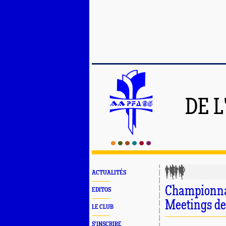
DE L
ACTUALITÉS
Championna
EDITOS
Meetings de
LE CLUB
S'INSCRIRE