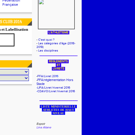
Fédération
Française
 CLUB 2014
n et Labellisation
L'ATHLETISME
-
C'est quoi ?
-
Les catégories d'âge (2018-
2019)
-
Les disciplines
__________________
REGLEMENTS
ET
LIVRETS
-
FFA/Livret 201
6
-
FFA/réglementation Hors
Stade
-
LIFA/Livret hivernal 2016
-
CDAVO/Livret hivernal 2016
__________________
LISTE MINISTERIELLE
ATHLETES DE HAUT
NIVEAU
Espoir
Lina Aliane