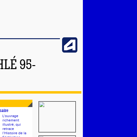
LÉ 95-
naire
L'ouvrage
richement
illustré, qui
retrace
l’Histoire de la