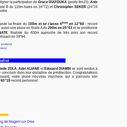
igner la participation de
Grace DIAFOUKA
(poids-9m15),
Anis
inale B du 110m haies en 16"72) et
Christopher SEKER
(24"15
ontre.
ème
pute sa finale du
100m et se classe 6
en 12"60
- record
 aussi une place en finale A du
200m en 25"63
et se positionne
NATE
, finaliste du 400m approche de très près son record
lissant en 59"94.
&
podium
)
ction)
nalisé
mile ZOLA
,
Adel ALIANE
et
Edouard DIAMIN
se sont rendus à
e concourir dans leur discipline de prédilection. Congratulations
Edouard, notre jeune nouveau marcheur, qui a parcouru son
'40"10
-record personnel.
ng de Nogent sur Oise