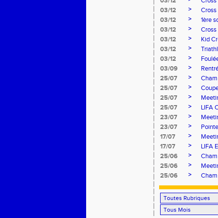
03/12
Cross
>
03/12
Cross
>
03/12
1ère 
>
03/12
Cross 
>
03/12
Kid Cr
>
03/12
Triat
>
03/12
Foulé
>
03/09
Rentr
>
25/07
Champ
>
25/07
Coupe
>
25/07
Meeti
>
25/07
LIFA 
>
23/07
Meeti
>
23/07
Pointe
>
17/07
Meeti
>
17/07
LIFA E
>
25/06
Champ
>
25/06
Meeti
>
25/06
Champ