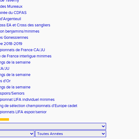
 de Taverny
 des Mureaux
soirée du CDFAS
d'Argenteuil
oss EA et Cross des sangliers
hlon benjamins/minimes
es Gonessiennes
ée 2018-2019
ionnats de France CA/JU
 de France interligue minimes
ngs de la semaine
CA/JU
ngs de la semaine
s d'Or
ngs de la semaine
spoirs/Seniors
ionnat LIFA individuel minimes
ng de sélection championnats d'Europe cadet
ionnats LIFA espoir/senior