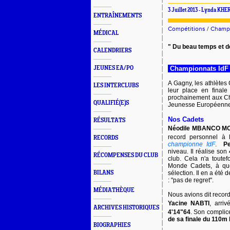
3 Juillet 2013 -
Lynda KHER
ENTRAÎNEMENTS
Compétitions
/
Champi
MÉDICAL
" Du beau temps et d
CALENDRIERS
JEUNES EA/PO
Championnats IdF
A Gagny, les athlètes 
LES INTERCLUBS
leur place en finale
prochainement aux Ch
QUALIFIÉ(E)S
Jeunesse Européenne
Nos Cadets
RÉSULTATS
Néodile MBANCO M
record personnel à 
RECORDS
championne IdF
.
P
niveau. Il réalise son
RÉCOMPENSES DU CLUB
club. Cela n'a toute
Monde Cadets, à que
BILANS
sélection. Il en a été
: "pas de regret".
MÉDIATHÈQUE
Nous avions dit records
Yacine NABTI
, arri
ARCHIVES HISTORIQUES
4'14"64
. Son complic
de sa finale du 110m
BIOGRAPHIES