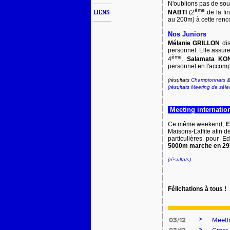
N'oublions pas de soul
ème
NABTI
(2
de la f
LIENS
au 200m) à cette renc
Nos Juniors
Mélanie GRILLON
dis
personnel. Elle assure
ème
4
.
Salamata KO
personnel en l'accomp
(résultats
Championnats
(résultats Meeting de séle
Meeting internatio
Ce même weekend,
E
Maisons-Laffite afin d
particulières pour 
5000m marche en 29
(résultats)
Félicitations à tous !
>
03/12
Meeti
>