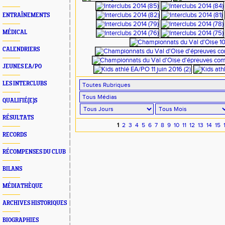
ENTRAÎNEMENTS
MÉDICAL
CALENDRIERS
JEUNES EA/PO
LES INTERCLUBS
QUALIFIÉ(E)S
RÉSULTATS
1
2
3
4
5
6
7
8
9
10
11
12
13
14
15
RECORDS
RÉCOMPENSES DU CLUB
BILANS
MÉDIATHÈQUE
ARCHIVES HISTORIQUES
BIOGRAPHIES